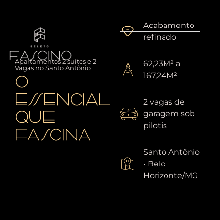
Acabamento
refinado
Apartamentos 2 suítes e 2
62,23
M² a
Vagas no Santo Antônio
O
167,24
M²
ESSENCIAL
2 vagas de
QUE
garagem sob
pilotis
FASCINA
Santo Antônio
• Belo
Horizonte/MG