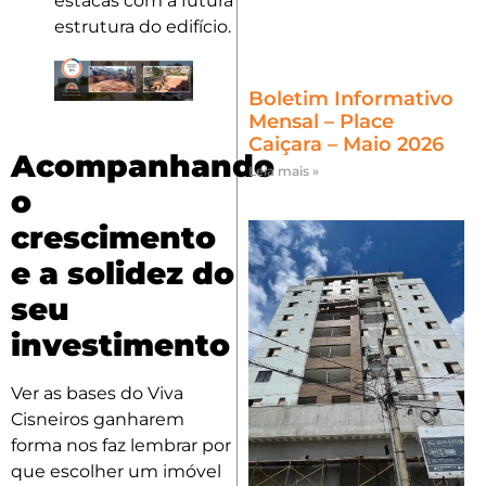
estacas com a futura
estrutura do edifício.
Boletim Informativo
Mensal – Place
Caiçara – Maio 2026
Acompanhando
Leia mais »
o
crescimento
e a solidez do
seu
investimento
Ver as bases do Viva
Cisneiros ganharem
forma nos faz lembrar por
que escolher um imóvel