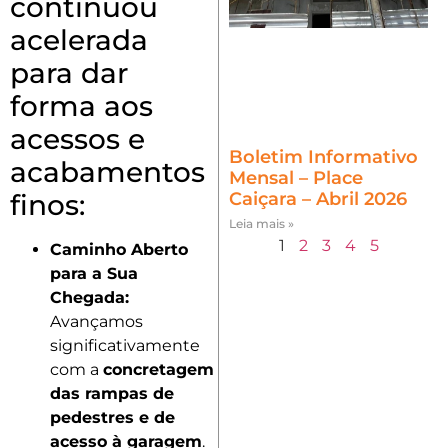
continuou
acelerada
para dar
forma aos
acessos e
Boletim Informativo
acabamentos
Mensal – Place
finos:
Caiçara – Abril 2026
Leia mais »
1
2
3
4
5
Caminho Aberto
para a Sua
Chegada:
Avançamos
significativamente
com a
concretagem
das rampas de
pedestres e de
acesso à garagem
.