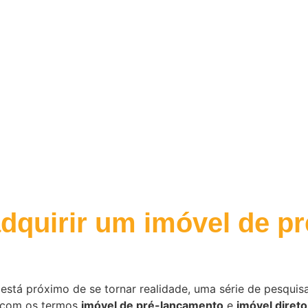
 adquirir um imóvel de 
tá próximo de se tornar realidade, uma série de pesquisa
e com os termos
imóvel de pré-lançamento
e
imóvel direto